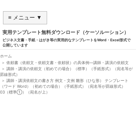
≡ メニュー ▼
実用テンプレート無料ダウンロード（ケーソルーション）
ビジネス文書・手紙・はがき等の実用的なテンプレートをWord・Excel形式で
公開しています
ホーム
＞
依頼書（依頼文・依頼文書・依頼状）の具体例―講師・講演の依頼文
＞
講師・講演の依頼文（初めての場合）（標準）（手紙形式）（宛名等が
罫線形式）
＞
講師・講演依頼文の書き方 例文・文例 雛形（ひな形） テンプレート
（ワード Word）（初めての場合）（手紙形式）（宛名等が罫線形式）
03（標準①）（宛名が上）