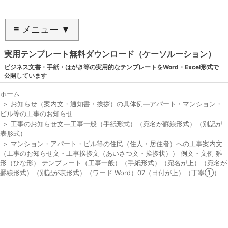
≡ メニュー ▼
実用テンプレート無料ダウンロード（ケーソルーション）
ビジネス文書・手紙・はがき等の実用的なテンプレートをWord・Excel形式で
公開しています
ホーム
＞
お知らせ（案内文・通知書・挨拶）の具体例―アパート・マンション・
ビル等の工事のお知らせ
＞
工事のお知らせ文―工事一般（手紙形式）（宛名が罫線形式）（別記が
表形式）
＞
マンション・アパート・ビル等の住民（住人・居住者）への工事案内文
（工事のお知らせ文・工事挨拶文（あいさつ文・挨拶状）） 例文・文例 雛
形（ひな形） テンプレート（工事一般）（手紙形式）（宛名が上）（宛名が
罫線形式）（別記が表形式）（ワード Word）07（日付が上）（丁寧①）