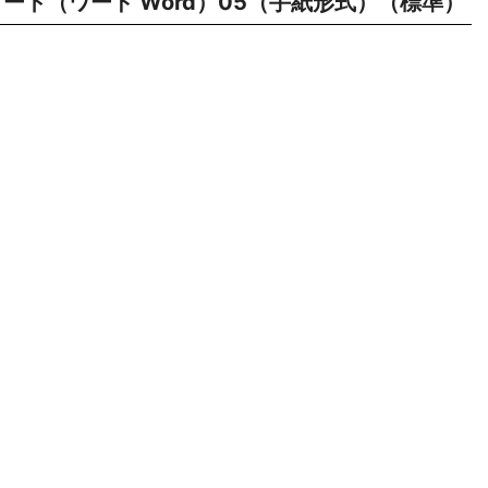
ート（ワード Word）05（手紙形式）（標準）