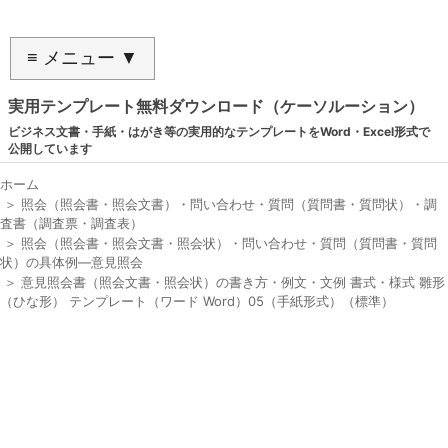
≡ メニュー ▼
実用テンプレート無料ダウンロード（ケーソルーション）
ビジネス文書・手紙・はがき等の実用的なテンプレートをWord・Excel形式で
公開しています
ホーム
＞
照会（照会書・照会文書）・問い合わせ・質問（質問書・質問状）・調
査書（調査票・調査表）
＞
照会（照会書・照会文書・照会状）・問い合わせ・質問（質問書・質問
状）の具体例―意見照会
＞
意見照会書（照会文書・照会状）の書き方・例文・文例 書式・様式 雛形
（ひな形） テンプレート（ワード Word）05（手紙形式）（標準）