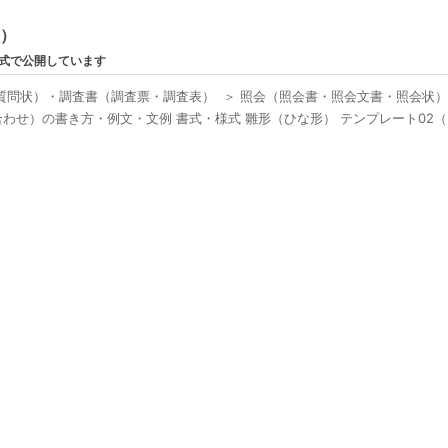
ン）
形式で公開しています
質問状）・調査書（調査票・調査表）
＞
照会（照会書・照会文書・照会状
せ）の書き方・例文・文例 書式・様式 雛形（ひな形） テンプレート02（