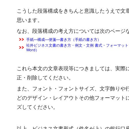
こうした段落構成をきちんと意識したうえで文
思います。
なお、段落構成の考え方については次のページ
手紙―構成―便箋―書き方（手紙の書き方）
社外ビジネス文書の書き方・例文・文例 書式・フォーマット 
Word）
これら本文の文章表現等につきましては、実際
正・削除してください。
また、フォント・フォントサイズ、文字飾りや
どのデザイン・レイアウトその他フォーマット
ズしてください。
以上、ビジネス文書形式（件名が上）の銀行口