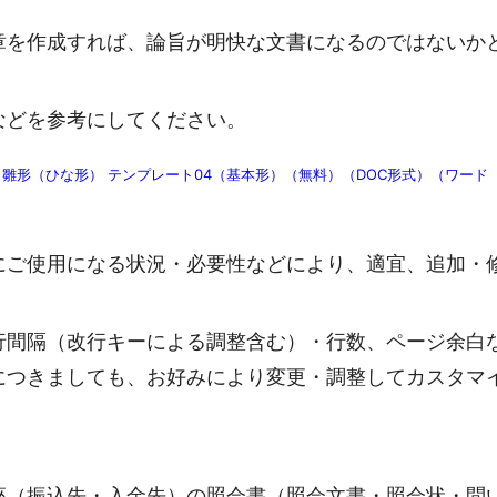
章を作成すれば、論旨が明快な文書になるのではないか
などを参考にしてください。
雛形（ひな形） テンプレート04（基本形）（無料）（DOC形式）（ワード
にご使用になる状況・必要性などにより、適宜、追加・
行間隔（改行キーによる調整含む）・行数、ページ余白
につきましても、お好みにより変更・調整してカスタマ
座（振込先・入金先）の照会書（照会文書・照会状・問