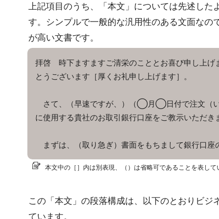
上記項目のうち、「本文」については先述した
す。シンプルで一般的な汎用性のある文面なの
が高い文書です。
拝啓 時下ますますご清栄のこととお喜び申し上げ
とうございます［厚くお礼申し上げます］。
さて、（早速ですが、）（◯月◯日付で注文（い
に使用する貴社のお取引銀行口座をご教示いただき
まずは、（取り急ぎ）書面をもちまして銀行口座
本文中の［］内は別表現、（）は省略可であることを表して
この「本文」の段落構成は、以下のとおりビジ
ています。