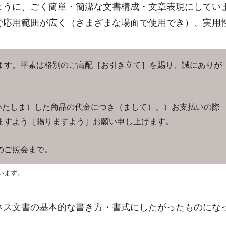
ように、ごく簡単・簡潔な文書構成・文章表現にしてい
で応用範囲が広く（さまざまな場面で使用でき）、実用
ます。平素は格別のご高配［お引き立て］を賜り、誠にありが
たしま）した商品の代金につき（まして）、）お支払いの際
ますよう［賜りますよう］お願い申し上げます。
のご照会まで。
います。
ネス文書の基本的な書き方・書式にしたがったものにな