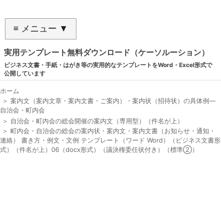
≡ メニュー ▼
実用テンプレート無料ダウンロード（ケーソルーション）
ビジネス文書・手紙・はがき等の実用的なテンプレートをWord・Excel形式で
公開しています
ホーム
＞
案内文（案内文章・案内文書・ご案内）・案内状（招待状）の具体例―
自治会・町内会
＞
自治会・町内会の総会開催の案内文（専用型）（件名が上）
＞
町内会・自治会の総会の案内状・案内文・案内文書（お知らせ・通知・
連絡） 書き方・例文・文例 テンプレート（ワード Word）（ビジネス文書形
式）（件名が上）06（docx形式）（議決権委任状付き）（標準②）