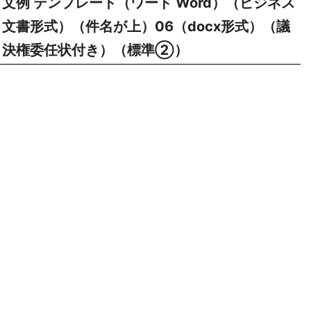
文例 テンプレート（ワード Word）（ビジネス
文書形式）（件名が上）06（docx形式）（議
決権委任状付き）（標準②）