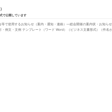
ン）
形式で公開しています
会等で使用するお知らせ（案内・通知・連絡）―総会開催の案内状・お知ら
・例文・文例 テンプレート（ワード Word）（ビジネス文書形式）（件名が