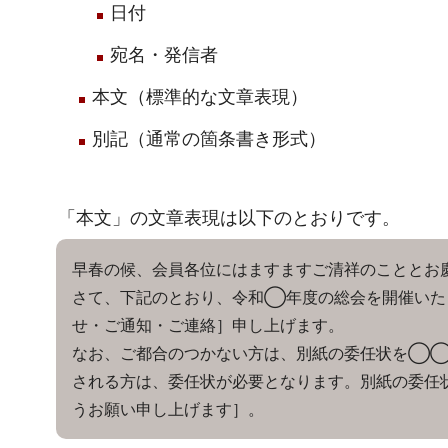
日付
宛名・発信者
本文（標準的な文章表現）
別記（通常の箇条書き形式）
「本文」の文章表現は以下のとおりです。
早春の候、会員各位にはますますご清祥のこととお
さて、下記のとおり、令和◯年度の総会を開催いた
せ・ご通知・ご連絡］申し上げます。
なお、ご都合のつかない方は、別紙の委任状を◯
される方は、委任状が必要となります。別紙の委任
うお願い申し上げます］。