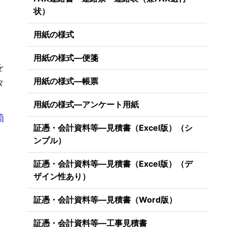
状）
用紙の様式
用紙の様式―便箋
を
用紙の様式―帳票
タ
用紙の様式―アンケート用紙
箇
証憑・会計資料等―見積書（Excel版）（シ
ンプル）
証憑・会計資料等―見積書（Excel版）（デ
ザイン性あり）
証憑・会計資料等―見積書（Word版）
証憑・会計資料等―工事見積書