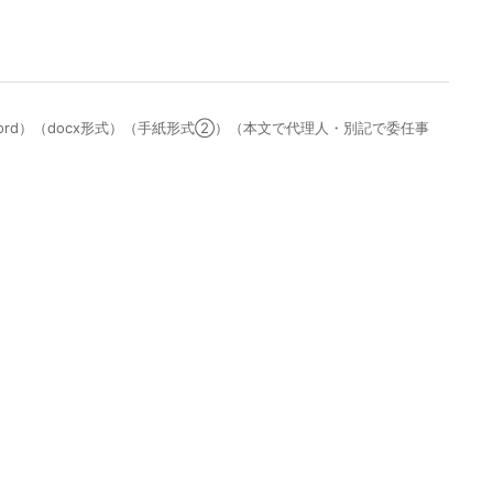
ord）（docx形式）（手紙形式②）（本文で代理人・別記で委任事