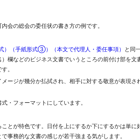
町内会の総会の委任状の書き方の例です。
cx形式）（手紙形式③）（本文で代理人・委任事項）
と同
名）欄などのビジネス文書でいうところの前付け部を文
です。
イメージが幾分か払拭され、相手に対する敬意が表現さ
書式・フォーマットにしています。
ることが特色です。日付を上にするか下にするかは単に
とで事務的な文書の感じが若干強まる気がします。