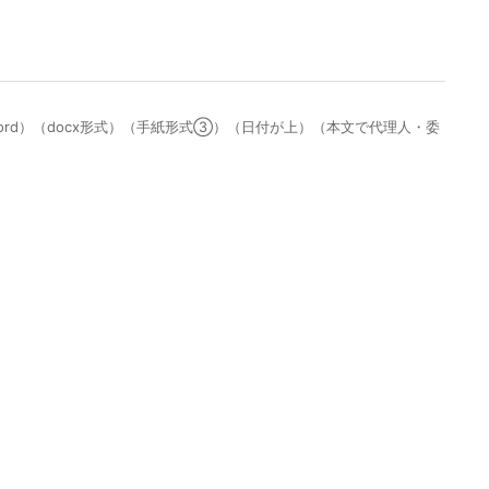
ord）（docx形式）（手紙形式③）（日付が上）（本文で代理人・委