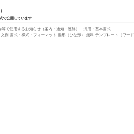
ン）
形式で公開しています
会等で使用するお知らせ（案内・通知・連絡）―汎用・基本書式
例 書式・様式・フォーマット 雛形（ひな形） 無料 テンプレート（ワード W