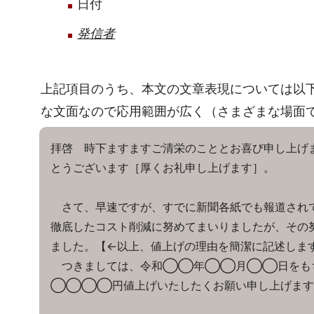
日付
発信者
上記項目のうち、本文の文章表現については以
な文面なので応用範囲が広く（さまざまな場面
拝啓 時下ますますご清栄のこととお喜び申し上げ
とうございます［厚くお礼申し上げます］。
さて、早速ですが、すでに新聞各紙でも報道されて
徹底したコスト削減に努めてまいりましたが、その
ました。【←以上、値上げの理由を簡潔に記述しま
つきましては、令和◯◯年◯◯月◯◯日をもち
◯◯◯◯円値上げいたしたくお願い申し上げます