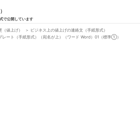
ン）
形式で公開しています
更（値上げ）
＞
ビジネス上の値上げの連絡文（手紙形式）
レート（手紙形式）（宛名が上）（ワード Word）01（標準①）