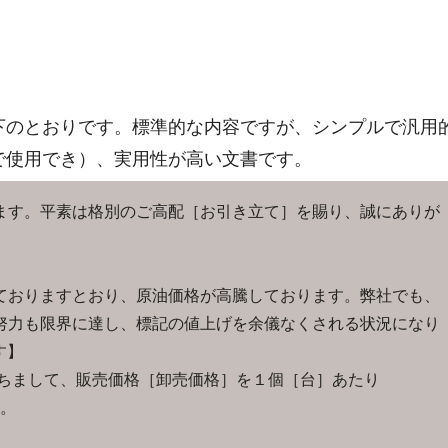
下のとおりです。標準的な内容ですが、シンプルで汎用
で使用でき）、実用性が高い文書です。
ます。平素は格別のご高配［お引き立て］を賜り、誠にありが
おりますとおり、原油価格が高騰しております。弊社でも、
努力も限界に達し、標記の値上げを余儀なくされる状況になり
す】
まして、販売価格［卸売価格］を１個［台］あたり
。