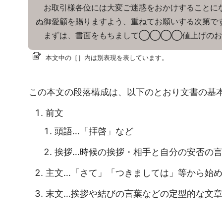
お取引様各位には大変ご迷惑をおかけすることにな
ぬ御愛顧を賜りますよう、重ねてお願いする次第で
まずは、書面をもちまして◯◯◯◯値上げのお
本文中の［］内は別表現を表しています。
この本文の段落構成は、以下のとおり文書の基
前文
頭語…「拝啓」など
挨拶…時候の挨拶・相手と自分の安否の
主文…「さて」「つきましては」等から始
末文…挨拶や結びの言葉などの定型的な文