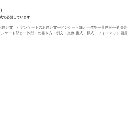
ン）
形式で公開しています
お願い文
＞
アンケートのお願い文―アンケート部と一体型―具体例―講演
ンケート部と一体型）の書き方・例文・文例 書式・様式・フォーマット 雛
）