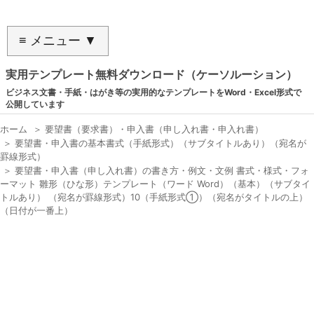
≡ メニュー ▼
実用テンプレート無料ダウンロード（ケーソルーション）
ビジネス文書・手紙・はがき等の実用的なテンプレートをWord・Excel形式で
公開しています
ホーム
＞
要望書（要求書）・申入書（申し入れ書・申入れ書）
＞
要望書・申入書の基本書式（手紙形式）（サブタイトルあり）（宛名が
罫線形式）
＞
要望書・申入書（申し入れ書）の書き方・例文・文例 書式・様式・フォ
ーマット 雛形（ひな形）テンプレート（ワード Word）（基本）（サブタイ
トルあり） （宛名が罫線形式）10（手紙形式①）（宛名がタイトルの上）
（日付が一番上）