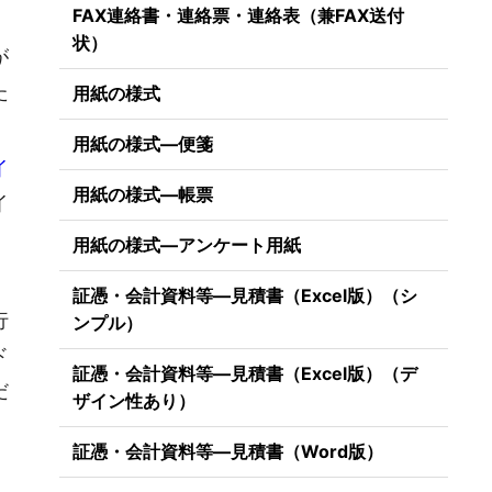
FAX連絡書・連絡票・連絡表（兼FAX送付
状）
が
た
用紙の様式
用紙の様式―便箋
イ
用紙の様式―帳票
イ
用紙の様式―アンケート用紙
証憑・会計資料等―見積書（Excel版）（シ
行
ンプル）
ド
証憑・会計資料等―見積書（Excel版）（デ
だ
ザイン性あり）
証憑・会計資料等―見積書（Word版）