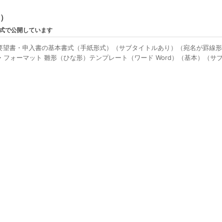
ン）
形式で公開しています
要望書・申入書の基本書式（手紙形式）（サブタイトルあり）（宛名が罫線
フォーマット 雛形（ひな形）テンプレート（ワード Word）（基本）（サ