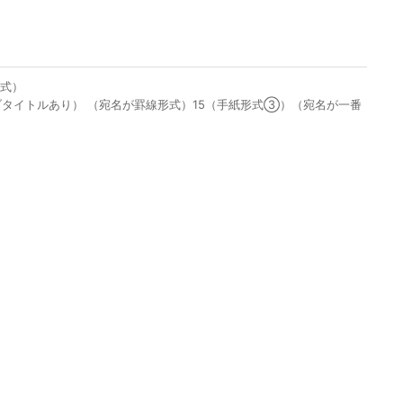
形式）
ブタイトルあり） （宛名が罫線形式）15（手紙形式③）（宛名が一番