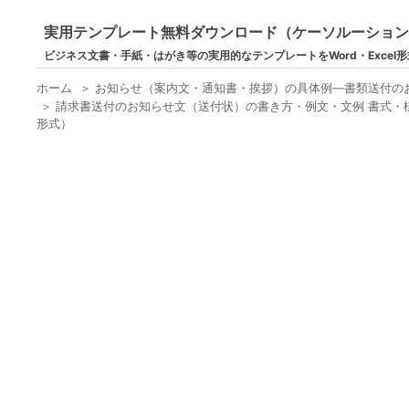
実用テンプレート無料ダウンロード（ケーソルーショ
ビジネス文書・手紙・はがき等の実用的なテンプレートをWord・Excel
ホーム
＞
お知らせ（案内文・通知書・挨拶）の具体例―書類送付の
＞
請求書送付のお知らせ文（送付状）の書き方・例文・文例 書式・様
形式）