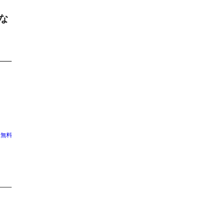
な
（無料