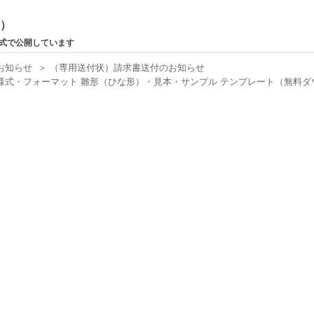
ン）
形式で公開しています
お知らせ
＞
（専用送付状）請求書送付のお知らせ
式・フォーマット 雛形（ひな形）・見本・サンプル テンプレート（無料ダウン