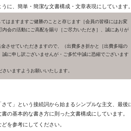
ように、簡単・簡潔な文書構成・文章表現にしています
てはますますご健勝のことと存じます［会員の皆様にはお変
町内会の活動にご高配を賜り［ご尽力いただき］、誠にありが
金させていただきますので、（出費多き折かと［出費多端の
、誠に申し訳ございませんが・ご多忙中誠に恐縮でございます
。
ださいますようお願いいたします。
。
「さて」という接続詞から始まるシンプルな主文、最後
文書の基本的な書き方に則った文書構成にしています。
などを参考にしてください。