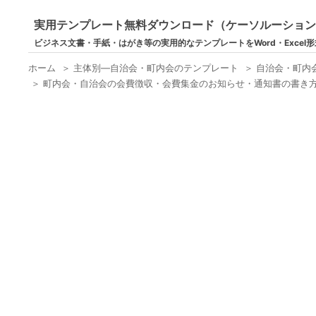
実用テンプレート無料ダウンロード（ケーソルーショ
ビジネス文書・手紙・はがき等の実用的なテンプレートをWord・Excel
ホーム
＞
主体別―自治会・町内会のテンプレート
＞
自治会・町内
＞
町内会・自治会の会費徴収・会費集金のお知らせ・通知書の書き方・