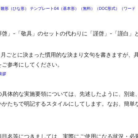
雛形（ひな形） テンプレート04（基本形）（無料）（DOC形式）（ワード
啓」-「敬具」のセットの代わりに「謹啓」-「謹白」
月ごとに決まった慣用的な決まり文句を書きますが、
をご参考にしてください。
挨拶
の具体的な実施要領については、先述したように、別途
いかたちで明記するスタイルにしてします。なお、簡単
項目名等につきましては、実際にご使用になる状況・必