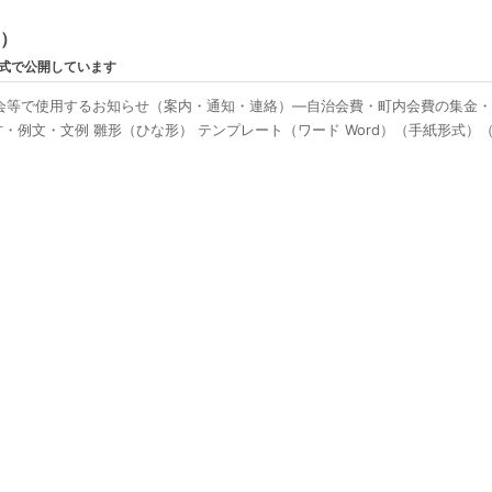
ン）
形式で公開しています
会等で使用するお知らせ（案内・通知・連絡）―自治会費・町内会費の集金
例文・文例 雛形（ひな形） テンプレート（ワード Word）（手紙形式）