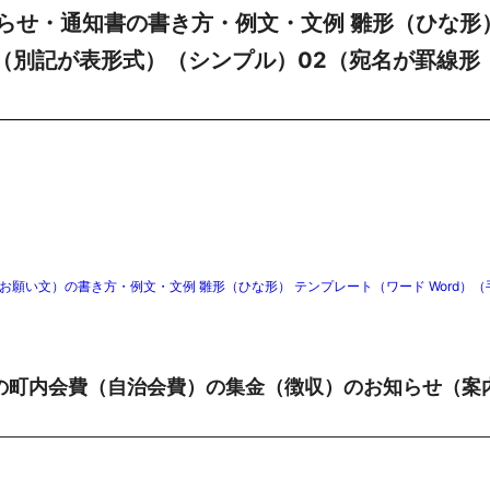
らせ・通知書の書き方・例文・文例 雛形（ひな形
）（別記が表形式）（シンプル）02（宛名が罫線形
願い文）の書き方・例文・文例 雛形（ひな形） テンプレート（ワード Word）（
の町内会費（自治会費）の集金（徴収）のお知らせ（案