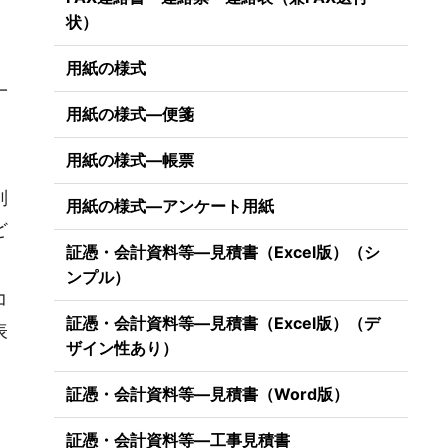
状）
用紙の様式
一
用紙の様式―便箋
用紙の様式―帳票
列
用紙の様式―アンケート用紙
ど
証憑・会計資料等―見積書（Excel版）（シ
ンプル）
コ
証憑・会計資料等―見積書（Excel版）（デ
表
ザイン性あり）
証憑・会計資料等―見積書（Word版）
証憑・会計資料等―工事見積書