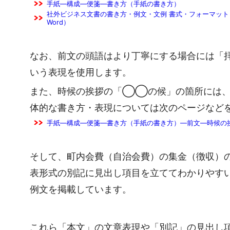
手紙―構成―便箋―書き方（手紙の書き方）
社外ビジネス文書の書き方・例文・文例 書式・フォーマット 
Word）
なお、前文の頭語はより丁寧にする場合には「拝
いう表現を使用します。
また、時候の挨拶の「◯◯の候」の箇所には、
体的な書き方・表現については次のページなど
手紙―構成―便箋―書き方（手紙の書き方）―前文―時候の
そして、町内会費（自治会費）の集金（徴収）
表形式の別記に見出し項目を立ててわかりやす
例文を掲載しています。
これら「本文」の文章表現や「別記」の見出し