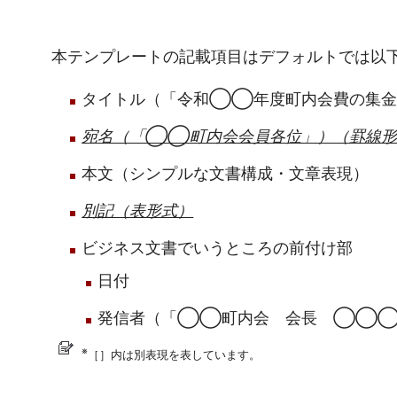
本テンプレートの記載項目はデフォルトでは以
タイトル（「令和◯◯年度町内会費の集金
宛名（「◯◯町内会会員各位」）（罫線形
本文（シンプルな文書構成・文章表現）
別記（表形式）
ビジネス文書でいうところの前付け部
日付
発信者（「◯◯町内会 会長 ◯◯
※
［］内は別表現を表しています。