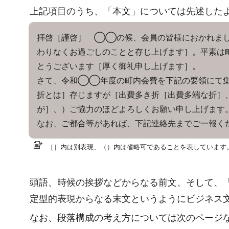
上記項目のうち、「本文」については先述した
拝啓［謹啓］ ◯◯の候、会員の皆様におかれまし
わりなくお過ごしのことと存じ上げます］。平素は
とうございます［厚く御礼申し上げます］。
さて、令和◯◯年度の町内会費を下記の要領にて集
折とは］存じますが［出費多き折［出費多端な折］
が］、）ご協力のほどよろしくお願い申し上げます
なお、ご都合等があれば、下記連絡先までご一報く
［］内は別表現、（）内は省略可であることを表しています
頭語、時候の挨拶などからなる前文、そして、
定型的表現からなる末文というようにビジネス
なお、段落構成の考え方については次のページ