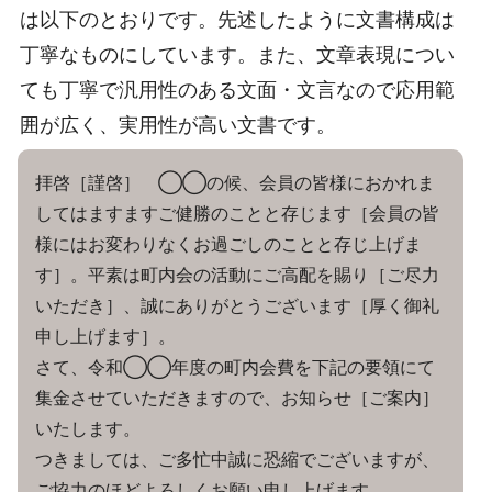
は以下のとおりです。先述したように文書構成は
丁寧なものにしています。また、文章表現につい
ても丁寧で汎用性のある文面・文言なので応用範
囲が広く、実用性が高い文書です。
拝啓［謹啓］ ◯◯の候、会員の皆様におかれま
してはますますご健勝のことと存じます［会員の皆
様にはお変わりなくお過ごしのことと存じ上げま
す］。平素は町内会の活動にご高配を賜り［ご尽力
いただき］、誠にありがとうございます［厚く御礼
申し上げます］。
さて、令和◯◯年度の町内会費を下記の要領にて
集金させていただきますので、お知らせ［ご案内］
いたします。
つきましては、ご多忙中誠に恐縮でございますが、
ご協力のほどよろしくお願い申し上げます。