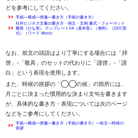
どを参考にしてください。
手紙―構成―便箋―書き方（手紙の書き方）
社外ビジネス文書の書き方・例文・文例 書式・フォーマット
雛形（ひな形） テンプレート04（基本形）（無料）（DOC形
式）（ワード Word）
なお、前文の頭語はより丁寧にする場合には「拝
啓」-「敬具」のセットの代わりに「謹啓」-「謹
白」という表現を使用します。
また、時候の挨拶の「◯◯の候」の箇所には、
月ごとに決まった慣用的な決まり文句を書きます
が、具体的な書き方・表現については次のページ
などをご参考にしてください。
手紙―構成―便箋―書き方（手紙の書き方）―前文―時候の
挨拶