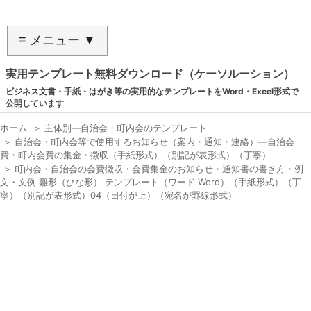
≡ メニュー ▼
実用テンプレート無料ダウンロード（ケーソルーション）
ビジネス文書・手紙・はがき等の実用的なテンプレートをWord・Excel形式で
公開しています
ホーム
＞
主体別―自治会・町内会のテンプレート
＞
自治会・町内会等で使用するお知らせ（案内・通知・連絡）―自治会
費・町内会費の集金・徴収（手紙形式）（別記が表形式）（丁寧）
＞
町内会・自治会の会費徴収・会費集金のお知らせ・通知書の書き方・例
文・文例 雛形（ひな形） テンプレート（ワード Word）（手紙形式）（丁
寧）（別記が表形式）04（日付が上）（宛名が罫線形式）