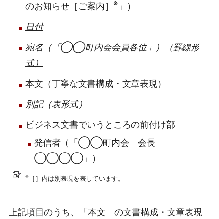
※
のお知らせ［ご案内］
」）
日付
宛名（「◯◯町内会会員各位」）（罫線形
式）
本文（丁寧な文書構成・文章表現）
別記（表形式）
ビジネス文書でいうところの前付け部
発信者（「◯◯町内会 会長
◯◯◯◯」）
※
［］内は別表現を表しています。
上記項目のうち、「本文」の文書構成・文章表現