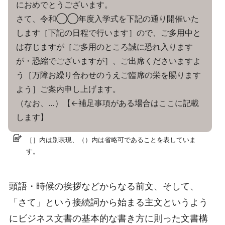
におめでとうございます。
さて、令和◯◯年度入学式を下記の通り開催いた
します［下記の日程で行います］ので、ご多用中と
は存じますが［ご多用のところ誠に恐れ入ります
が・恐縮でございますが］、ご出席くださいますよ
う［万障お繰り合わせのうえご臨席の栄を賜ります
よう］ご案内申し上げます。
（なお、…）【←補足事項がある場合はここに記載
します】
［］内は別表現、（）内は省略可であることを表していま
す。
頭語・時候の挨拶などからなる前文、そして、
「さて」という接続詞から始まる主文というよう
にビジネス文書の基本的な書き方に則った文書構