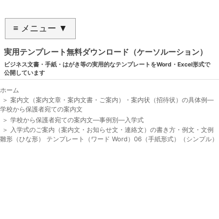
≡ メニュー ▼
実用テンプレート無料ダウンロード（ケーソルーション）
ビジネス文書・手紙・はがき等の実用的なテンプレートをWord・Excel形式で
公開しています
ホーム
＞
案内文（案内文章・案内文書・ご案内）・案内状（招待状）の具体例―
学校から保護者宛ての案内文
＞
学校から保護者宛ての案内文―事例別―入学式
＞
入学式のご案内（案内文・お知らせ文・連絡文）の書き方・例文・文例
雛形（ひな形） テンプレート（ワード Word）06（手紙形式）（シンプル）