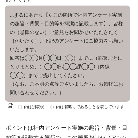
…するにあたり【←この箇所で社内アンケート実施
の趣旨・背景・目的等を簡潔に記載します】、皆様
の（忌憚のない）ご意見をお聞かせいただきたく
［伺いたく］、下記のアンケートにご協力をお願い
いたします。
回答は◯◯月◯◯日（◯）までに（部署ごとに
とりまとめ、）◯◯部◯◯課◯◯（内線
◯◯）までご提出してください。
（なお、ご不明の点等ございましたら、お気軽にお
問い合わせください。）
［］内は別表現、（）内は省略可であることを表しています
ポイントは社内アンケート実施の趣旨・背景・目
的等を記載する箇所で、この箇所だけが（アンケ