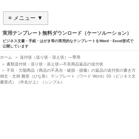
≡ メニュー ▼
実用テンプレート無料ダウンロード（ケーソルーション）
ビジネス文書・手紙・はがき等の実用的なテンプレートをWord・Excel形式で
公開しています
ホーム
＞
送付状（送り状・添え状）―専用
＞
書類送付状・送り状・添え状―不良商品返品の送付状
＞
不良・欠陥商品（商品の不具合・破損・損傷）の返品の送付状の書き方
例文・文例 雛形（ひな形） テンプレート（ワード Word）05（ビジネス文
書形式）（件名が上）（シンプル）