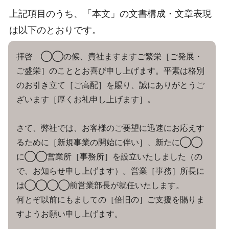
上記項目のうち、「本文」の文書構成・文章表現
は以下のとおりです。
拝啓 ◯◯の候、貴社ますますご繁栄［ご発展・
ご盛栄］のこととお喜び申し上げます。平素は格別
のお引き立て［ご高配］を賜り、誠にありがとうご
ざいます［厚くお礼申し上げます］。
さて、弊社では、お客様のご要望に迅速にお応えす
るために［新規事業の開始に伴い］、新たに◯◯
に◯◯営業所［事務所］を設立いたしました（の
で、お知らせ申し上げます）。営業［事務］所長に
は◯◯◯◯前営業部長が就任いたします。
何とぞ以前にもましての［倍旧の］ご支援を賜りま
すようお願い申し上げます。