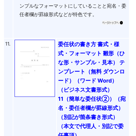
ンプルなフォーマットにしていることと宛名・委
任者欄が罫線形式などが特色です。
11.
委任状の書き方 書式・様
式・フォーマット 雛形（ひ
な形・サンプル・見本） テ
ンプレート（無料 ダウンロ
ード）（ワード Word）
（ビジネス文書形式）
11（簡単な委任状②）（宛
名・委任者欄が罫線形式）
（別記が箇条書き形式）
（本文で代理人・別記で委
任事項）