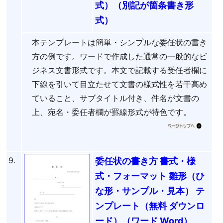
式）（別記が箇条書き形
式）
本テンプレートは簡単・シンプルな委任状の書き
方の例です。ワードで作成した通常の一般的なビ
ジネス文書形式です。本文で記載する受任者欄に
下線を引いて目立たせて文書の様式性を若干高め
ていること、サブタイトル付き、件名が文書の
上、宛名・委任者欄が罫線形式が特色です。
9.
委任状の書き方 書式・様
式・フォーマット 雛形（ひ
な形・サンプル・見本） テ
ンプレート（無料 ダウンロ
ード）（ワード Word）