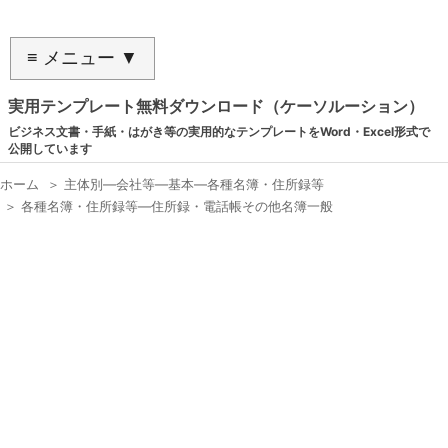
≡ メニュー ▼
実用テンプレート無料ダウンロード（ケーソルーション）
ビジネス文書・手紙・はがき等の実用的なテンプレートをWord・Excel形式で
公開しています
ホーム
＞
主体別―会社等―基本―各種名簿・住所録等
＞
各種名簿・住所録等―住所録・電話帳その他名簿一般