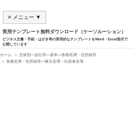
≡ メニュー ▼
実用テンプレート無料ダウンロード（ケーソルーション）
ビジネス文書・手紙・はがき等の実用的なテンプレートをWord・Excel形式で
公開しています
ホーム
＞
主体別―会社等―基本―各種名簿・住所録等
＞
各種名簿・住所録等―株主名簿・出資者名簿