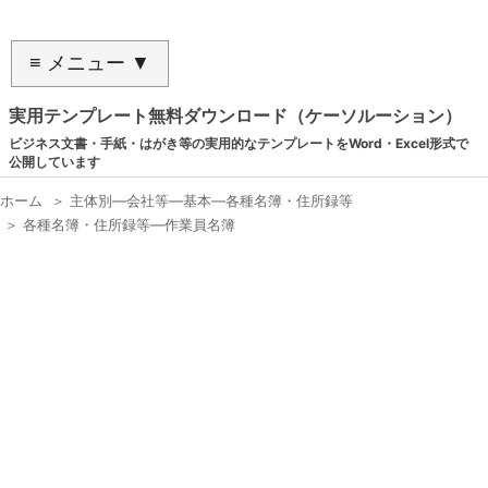
≡ メニュー ▼
実用テンプレート無料ダウンロード（ケーソルーション）
ビジネス文書・手紙・はがき等の実用的なテンプレートをWord・Excel形式で
公開しています
ホーム
＞
主体別―会社等―基本―各種名簿・住所録等
＞
各種名簿・住所録等―作業員名簿