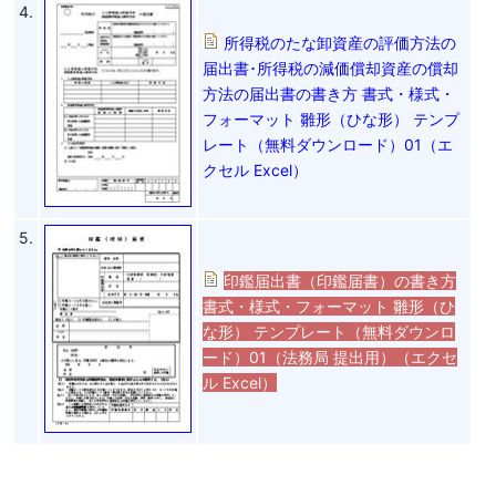
4.
所得税のたな卸資産の評価方法の
届出書･所得税の減価償却資産の償却
方法の届出書の書き方 書式・様式・
フォーマット 雛形（ひな形） テンプ
レート（無料ダウンロード）01（エ
クセル Excel）
5.
印鑑届出書（印鑑届書）の書き方
書式・様式・フォーマット 雛形（ひ
な形） テンプレート（無料ダウンロ
ード）01（法務局 提出用）（エクセ
ル Excel）