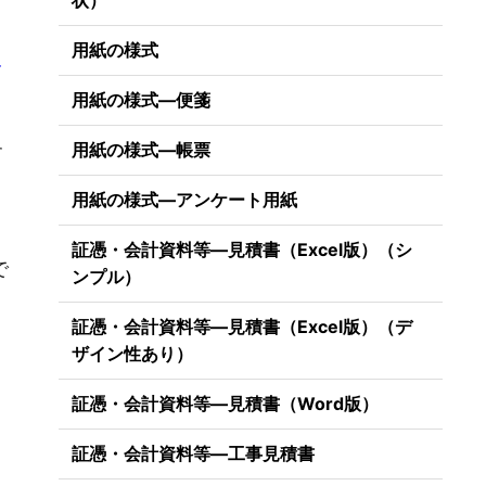
状）
用紙の様式
―
用紙の様式―便箋
用紙の様式―帳票
す
用紙の様式―アンケート用紙
証憑・会計資料等―見積書（Excel版）（シ
で
ンプル）
証憑・会計資料等―見積書（Excel版）（デ
ザイン性あり）
証憑・会計資料等―見積書（Word版）
証憑・会計資料等―工事見積書