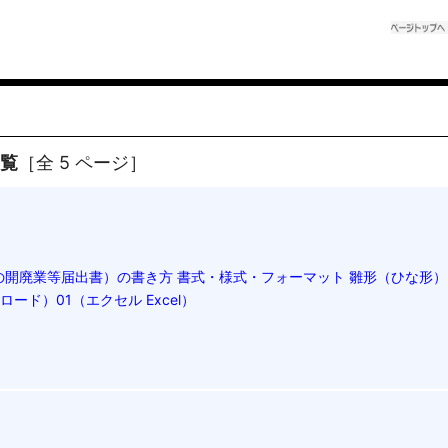
一覧
［全 5 ページ］
の開廃業等届出書）の書き方 書式・様式・フォーマット 雛形（ひな形）
ード）01（エクセル Excel）