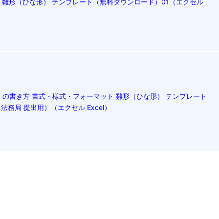
 雛形（ひな形） テンプレート（無料ダウンロード）01（エクセル
の書き方 書式・様式・フォーマット 雛形（ひな形） テンプレート
法務局 提出用）（エクセル Excel）