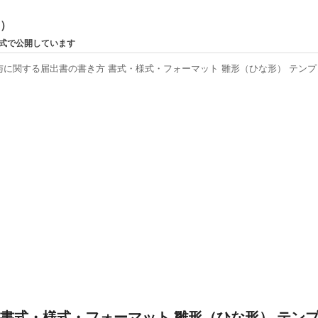
ン）
形式で公開しています
に関する届出書の書き方 書式・様式・フォーマット 雛形（ひな形） テンプレー
書式・様式・フォーマット 雛形（ひな形） テン