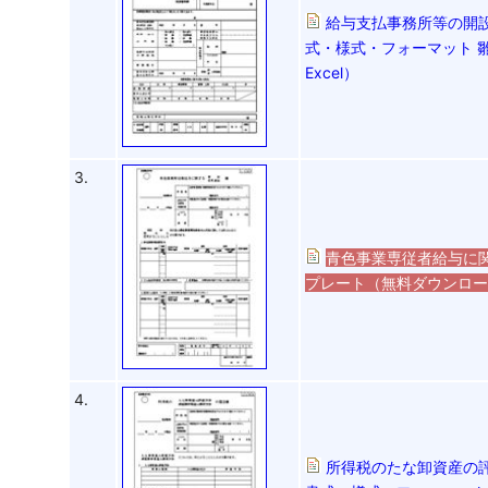
給与支払事務所等の開
式・様式・フォーマット 
Excel）
3.
青色事業専従者給与に関
プレート（無料ダウンロード）
4.
所得税のたな卸資産の