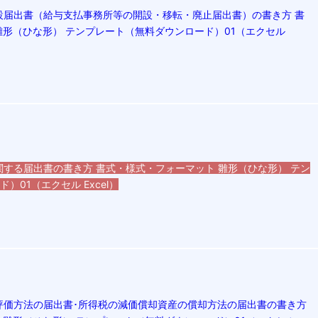
設届出書（給与支払事務所等の開設・移転・廃止届出書）の書き方 書
雛形（ひな形） テンプレート（無料ダウンロード）01（エクセル
する届出書の書き方 書式・様式・フォーマット 雛形（ひな形） テン
01（エクセル Excel）
評価方法の届出書･所得税の減価償却資産の償却方法の届出書の書き方