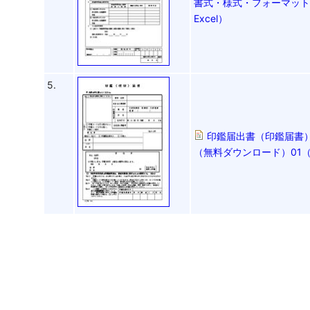
書式・様式・フォーマット
Excel）
5.
印鑑届出書（印鑑届書）
（無料ダウンロード）01（