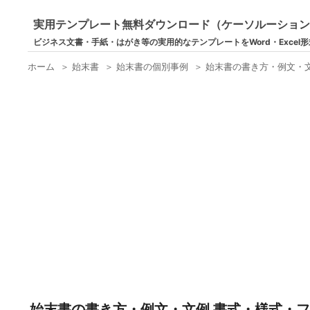
実用テンプレート無料ダウンロード（ケーソルーショ
ビジネス文書・手紙・はがき等の実用的なテンプレートをWord・Excel
ホーム
＞
始末書
＞
始末書の個別事例
＞
始末書の書き方・例文・文
始末書の書き方・例文・文例 書式・様式・フ