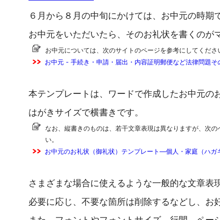
６月から８月の中旬にかけては、お中元の時期
お中元をいただいたら、そのお礼状を書くのが
お中元については、次のサイトのページを参考にしてくださ
お中元 - 手続き・申請・届出・内容証明郵便など法律問題そ
本テンプレートは、ワードで作成したお中元の
はがきサイズで横書きです。
なお、縦書きのものは、若干文章表現は異なりますが、次の
い。
お中元のお礼状（御礼状）テンプレート―個人・家庭（ハガキ
さまざまな場合に使えるような一般的な文章表
必要に応じ、不要な箇所は削除するなどし、お
また、フォントやフォントサイズ、行間、ペー