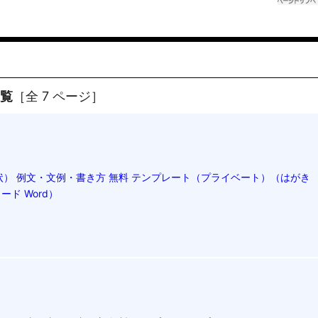
一覧
［全 7 ページ］
） 例文・文例・書き方 無料 テンプレート（プライベート）（はがき
ド Word）