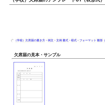
（"
（学校）欠席届の書き方・例文・文例 書式・様式・フォーマット 雛形（ひ
欠席届の見本・サンプル