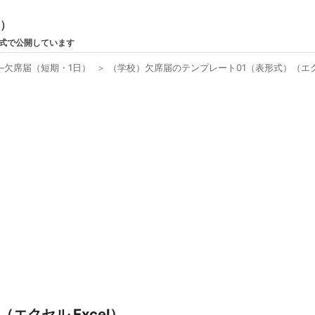
ン）
形式で公開しています
―欠席届（短期・1日）
＞
（学校）欠席届のテンプレート01（表形式）（エクセ
エクセル Excel）