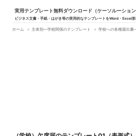
実用テンプレート無料ダウンロード（ケーソルーショ
ビジネス文書・手紙・はがき等の実用的なテンプレートをWord・Excel
ホーム
＞
主体別―学校関係のテンプレート
＞
学校への各種届出書
（学校）欠席届のテンプレート01（表形式）（