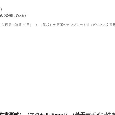
ン）
形式で公開しています
―欠席届（短期・1日）
＞
（学校）欠席届のテンプレート11（ビジネス文書形
書形式）（エクセル Excel）（若干デザイン性