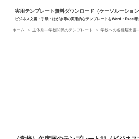
実用テンプレート無料ダウンロード（ケーソルーショ
ビジネス文書・手紙・はがき等の実用的なテンプレートをWord・Excel
ホーム
＞
主体別―学校関係のテンプレート
＞
学校への各種届出書
（学校）欠席届のテンプレート11（ビジネス文