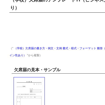
り）
（"
（学校）欠席届の書き方・例文・文例 書式・様式・フォーマット 雛形（ひ
イン性あり）
"から複製）
欠席届の見本・サンプル