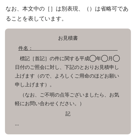
なお、本文中の［］は別表現、（）は省略可であ
ることを表しています。
お見積書
件名：
標記［首記］の件に関する平成◯年◯月◯
日付のご照会に対し、下記のとおりお見積申し
上げます（ので、よろしくご用命のほどお願い
申し上げます）。
（なお、ご不明の点等ございましたら、お気
軽にお問い合わせください。）
記
…