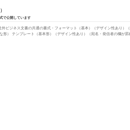
ン）
形式で公開しています
社外ビジネス文書の共通の書式・フォーマット（基本）（デザイン性あり）
な形） テンプレート（基本形）（デザイン性あり）（宛名・発信者の欄が罫線