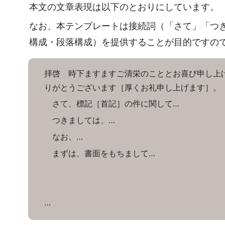
本文の文章表現は以下のとおりにしています。
なお、本テンプレートは接続詞（「さて」「つ
構成・段落構成）を提供することが目的ですの
拝啓 時下ますますご清栄のこととお喜び申し上
りがとうございます［厚くお礼申し上げます］。
さて、標記［首記］の件に関して…
つきましては、…
なお、…
まずは、書面をもちまして…
…