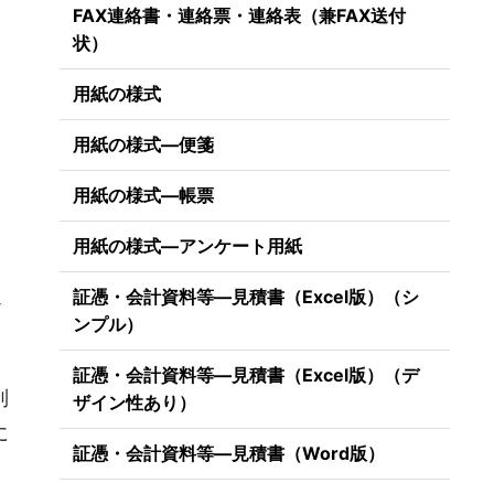
FAX連絡書・連絡票・連絡表（兼FAX送付
状）
用紙の様式
用紙の様式―便箋
用紙の様式―帳票
用紙の様式―アンケート用紙
証憑・会計資料等―見積書（Excel版）（シ
ザ
ンプル）
証憑・会計資料等―見積書（Excel版）（デ
列
ザイン性あり）
に
証憑・会計資料等―見積書（Word版）