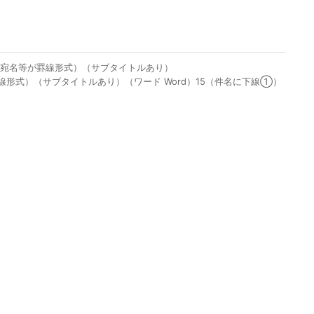
（宛名等が罫線形式）（サブタイトルあり）
形式）（サブタイトルあり）（ワード Word）15（件名に下線①）