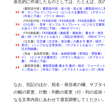
派生的に作成したものとしては、たとえば、次
（書類送付状）
書類送付状・送り状・添え状（書類送付のご
本・サンプル テンプレート（ビジネス文書形式）（デザイン
（件名に下線）（ワード Word）
（FAX送付状）
FAX送付状（FAX送信表・FAX送信案内・F
（ひな形）・見本・サンプル テンプレート（ビジネス文書
ルあり）01（件名に下線）（Word ワード）
（FAX連絡書）
FAX連絡書（連絡票・連絡表） 書き方・例文
線）06（サブタイトルあり）（別記が表形式）（Word ワー
（注文書）
注文書（注文状・発注書）の書き方 書式・様式・フ
形式）（シンプルな文章表現）（サブタイトルあり）（デザ
注文明細書）
（現金・金銭受領書）
現金・金銭受領書（受領証・受取書） 
ド） （ビジネス文書形式）（デザイン性あり）（サブタイト
書）（件名に下線）
（書類受領書）
書類受領書 書き方 書式・様式・フォーマット
イン性あり）（件名に下線）（サブタイトルあり）07（宛名
なお、別記のほか、宛名・発信者の欄、サブタ
の幅の変更、行数・列数の変更（行・列の追加
なる文章内容にあわせて適宜調整してください