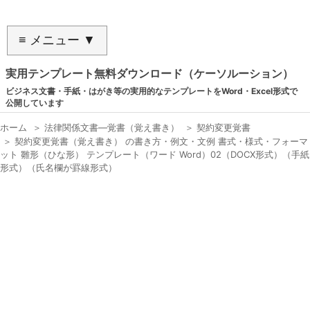
≡ メニュー ▼
実用テンプレート無料ダウンロード（ケーソルーション）
ビジネス文書・手紙・はがき等の実用的なテンプレートをWord・Excel形式で
公開しています
ホーム
＞
法律関係文書―覚書（覚え書き）
＞
契約変更覚書
＞
契約変更覚書（覚え書き） の書き方・例文・文例 書式・様式・フォーマ
ット 雛形（ひな形） テンプレート（ワード Word）02（DOCX形式）（手紙
形式）（氏名欄が罫線形式）