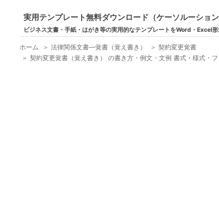
実用テンプレート無料ダウンロード（ケーソルーショ
ビジネス文書・手紙・はがき等の実用的なテンプレートをWord・Excel
ホーム
＞
法律関係文書―覚書（覚え書き）
＞
契約変更覚書
＞
契約変更覚書（覚え書き） の書き方・例文・文例 書式・様式・フォ