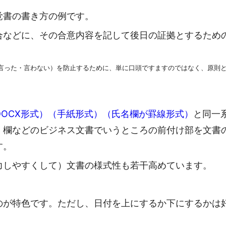
覚書の書き方の例です。
合などに、その合意内容を記して後日の証拠とするため
言った・言わない）を防止するために、単に口頭ですますのではなく、原則
。
（DOCX形式）（手紙形式）（氏名欄が罫線形式）
と同一
）欄などのビジネス文書でいうところの前付け部を文書
す。
力しやすくして）文書の様式性も若干高めています。
のが特色です。ただし、日付を上にするか下にするかは