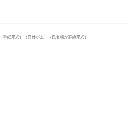
式）（手紙形式）（日付が上）（氏名欄が罫線形式）