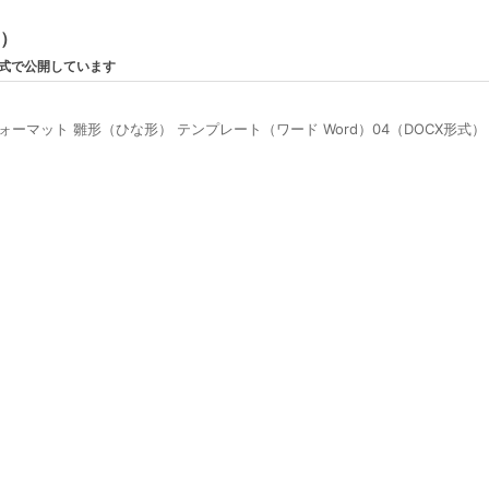
ン）
形式で公開しています
ーマット 雛形（ひな形） テンプレート（ワード Word）04（DOCX形