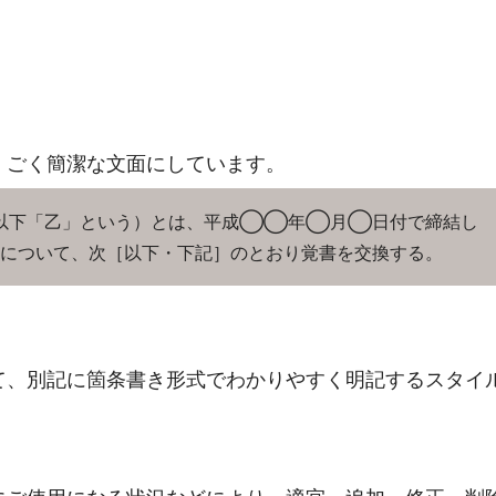
、ごく簡潔な文面にしています。
下「乙」という）とは、平成◯◯年◯月◯日付で締結し
について、次［以下・下記］のとおり覚書を交換する。
て、別記に箇条書き形式でわかりやすく明記するスタイ