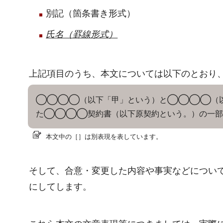
別記（箇条書き形式）
氏名（罫線形式）
上記項目のうち、本文については以下のとおり
◯◯◯◯（以下「甲」という）と◯◯◯◯（以
た◯◯◯◯契約書（以下原契約という。）の一部
本文中の［］は別表現を表しています。
そして、合意・変更した内容や事実などについ
にしてします。