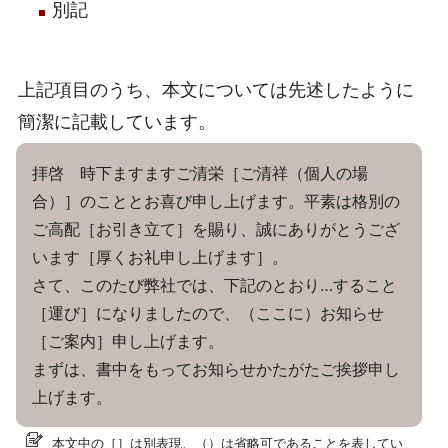
別記
上記項目のうち、本文については先述したように
簡潔に記載しています。
拝啓 時下ますますご清栄［ご清祥（個人の場
合）］のこととお喜び申し上げます。平素は格別の
ご高配［お引き立て］を賜り、誠にありがとうござ
います［厚くお礼申し上げます］。
さて、このたび弊社では、下記のとおり…すること
［運び］になりましたので、（ここに）お知らせ
［ご案内］申し上げます。
まずは、書中をもってお知らせかたがたご挨拶申し
上げます。
本文中の［］は別表現、（）は省略可であることを表してい