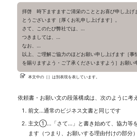
拝啓 時下ますますご清栄のこととお喜び申し上げ
とうございます［厚くお礼申し上げます］。
さて、このたび弊社では、…
つきましては、…
なお、…
以上、ご理解ご協力のほどお願い申し上げます［事
を賜りますよう・ご了承くださいますよう］お願い
本文中の［］は別表現を表しています。
依頼書・お願い文の段落構成は、次のように考
前文…通常のビジネス文書と同じです
主文①…「さて…」と書き始めて、協力等
ます（つまり、お願いする理由付けの部分