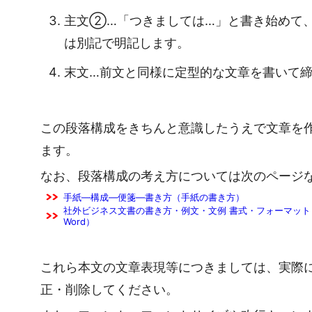
主文②…「つきましては…」と書き始めて
は別記で明記します。
末文…前文と同様に定型的な文章を書いて
この段落構成をきちんと意識したうえで文章を
ます。
なお、段落構成の考え方については次のページ
手紙―構成―便箋―書き方（手紙の書き方）
社外ビジネス文書の書き方・例文・文例 書式・フォーマット 
Word）
これら本文の文章表現等につきましては、実際
正・削除してください。