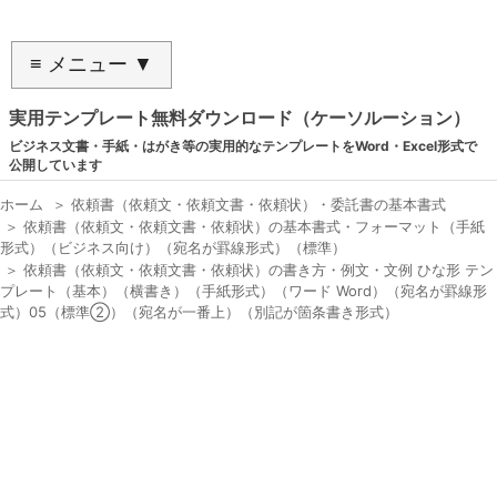
≡ メニュー ▼
実用テンプレート無料ダウンロード（ケーソルーション）
ビジネス文書・手紙・はがき等の実用的なテンプレートをWord・Excel形式で
公開しています
ホーム
＞
依頼書（依頼文・依頼文書・依頼状）・委託書の基本書式
＞
依頼書（依頼文・依頼文書・依頼状）の基本書式・フォーマット（手紙
形式）（ビジネス向け）（宛名が罫線形式）（標準）
＞
依頼書（依頼文・依頼文書・依頼状）の書き方・例文・文例 ひな形 テン
プレート（基本）（横書き）（手紙形式）（ワード Word）（宛名が罫線形
式）05（標準②）（宛名が一番上）（別記が箇条書き形式）