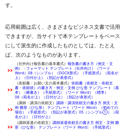
す。
応用範囲は広く、さまざまなビジネス文書で活用
できますが、当サイトで本テンプレートをベース
にして派生的に作成したものとしては、たとえ
ば、次のようなものがあります。
（社外向け報告書の基本書式）
報告書の書き方（例文・文
例）・フォーマット テンプレート（社外向け）（ワード
Word）08（シンプル）（DOCX形式）（手紙形式）（宛名が
上）（日付が上）（別記が表形式）
（依頼書・お願い文の基本書式）
依頼書（依頼文・依頼文
書・依頼状）の書き方・例文・文例 ひな形 テンプレート（基
本）（横書き）（手紙形式）（ワード Word）（標準）
06（宛名が上）（日付が上）（別記が表形式）
（講師・講演の依頼文）
講師・講演依頼文の書き方 例文・文
例 雛形（ひな形） テンプレート（ワード Word）（初めての
場合）（手紙形式）（別記が表形式）05（シンプル①）（宛
名が上）（日付が上）
（講師派遣の依頼文）
講師派遣依頼文の書き方 例文・文例 雛
形（ひな形） テンプレート（ワード Word）（手紙形式）