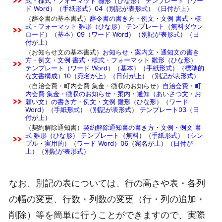
式・様式・フォーマット 雛形（ひな形） テンプレート（ワー
ド Word）（手紙形式）04（別記が表形式）（日付が上）
（辞令書の基本書式）
辞令書の書き方・例文・文例 書式・様
式・フォーマット 雛形（ひな形） テンプレート（無料ダウン
ロード）（基本）09（ワード Word）（別記が表形式）（日
付が上）
（お知らせ文の基本書式）
お知らせ・案内文・通知文の書き
方・例文・文例 書式・様式・フォーマット 雛形（ひな形）
テンプレート（ワード Word）（基本）（手紙形式）（標準的
な文書構成）10（宛名が上）（日付が上）（別記が表形式）
（自治会費・町内会費 集金・徴収のお知らせ）
自治会費・町
内会費 集金・徴収のお知らせ・案内・通知（あいさつ文・お
願い文）の書き方・例文・文例 雛形（ひな形）（ワード
Word）（手紙形式）（別記が表形式） テンプレート03（日
付が上）
（契約解除通知書）
契約解除通知書の書き方・文例・例文 書
式 雛形（ひな形） テンプレート（無料）（手紙形式）（シン
プル・実用的）（ワード Word）06（宛名が上）（日付が
上）（別記が表形式）
なお、別記の表については、行の高さや表・各列
の幅の変更、行数・列数の変更（行・列の追加・
削除）等を簡単に行うことができますので、実際