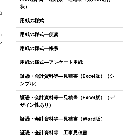
状）
単
用紙の様式
示
用紙の様式―便箋
ア
用紙の様式―帳票
用紙の様式―アンケート用紙
証憑・会計資料等―見積書（Excel版）（シ
ンプル）
証憑・会計資料等―見積書（Excel版）（デ
ザイン性あり）
証憑・会計資料等―見積書（Word版）
証憑・会計資料等―工事見積書