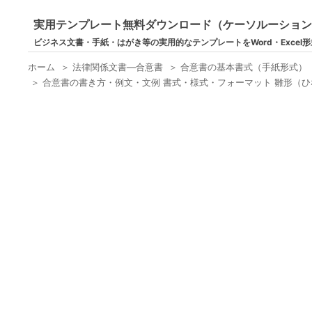
実用テンプレート無料ダウンロード（ケーソルーショ
ビジネス文書・手紙・はがき等の実用的なテンプレートをWord・Excel
ホーム
＞
法律関係文書―合意書
＞
合意書の基本書式（手紙形式）
＞
合意書の書き方・例文・文例 書式・様式・フォーマット 雛形（ひ