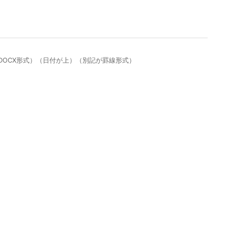
（DOCX形式）（日付が上）（別記が罫線形式）