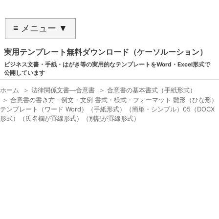
≡ メニュー ▼
実用テンプレート無料ダウンロード（ケーソルーション）
ビジネス文書・手紙・はがき等の実用的なテンプレートをWord・Excel形式で
公開しています
ホーム
＞
法律関係文書―合意書
＞
合意書の基本書式（手紙形式）
＞
合意書の書き方・例文・文例 書式・様式・フォーマット 雛形（ひな形）
テンプレート（ワード Word）（手紙形式）（簡単・シンプル）05（DOCX
形式）（氏名欄が罫線形式）（別記が罫線形式）