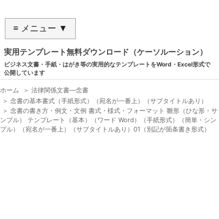
≡ メニュー ▼
実用テンプレート無料ダウンロード（ケーソルーション）
ビジネス文書・手紙・はがき等の実用的なテンプレートをWord・Excel形式で
公開しています
ホーム
＞
法律関係文書―念書
＞
念書の基本書式（手紙形式）（宛名が一番上）（サブタイトルあり）
＞
念書の書き方・例文・文例 書式・様式・フォーマット 雛形（ひな形・サ
ンプル） テンプレート（基本）（ワード Word）（手紙形式）（簡単・シン
プル）（宛名が一番上）（サブタイトルあり）01（別記が箇条書き形式）