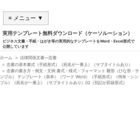
≡ メニュー ▼
実用テンプレート無料ダウンロード（ケーソルーション）
ビジネス文書・手紙・はがき等の実用的なテンプレートをWord・Excel形式で
公開しています
ホーム
＞
法律関係文書―念書
＞
念書の基本書式（手紙形式）（宛名が一番上）（サブタイトルあり）
＞
念書の書き方・例文・文例 書式・様式・フォーマット 雛形（ひな形・サ
ンプル） テンプレート（基本）（ワード Word）（手紙形式）（簡単・シン
プル）（宛名が一番上）（サブタイトルあり）02（別記が罫線形式）