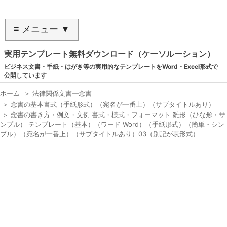
≡ メニュー ▼
実用テンプレート無料ダウンロード（ケーソルーション）
ビジネス文書・手紙・はがき等の実用的なテンプレートをWord・Excel形式で
公開しています
ホーム
＞
法律関係文書―念書
＞
念書の基本書式（手紙形式）（宛名が一番上）（サブタイトルあり）
＞
念書の書き方・例文・文例 書式・様式・フォーマット 雛形（ひな形・サ
ンプル） テンプレート（基本）（ワード Word）（手紙形式）（簡単・シン
プル）（宛名が一番上）（サブタイトルあり）03（別記が表形式）