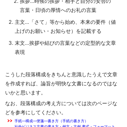
挨拶…時候の挨拶・相手と自分の安否の
言葉・日頃の厚情へのお礼の言葉
主文…「さて」等から始め、本来の要件（値
上げのお願い・お知らせ）を記載する
末文…挨拶や結びの言葉などの定型的な文章
表現
こうした段落構成をきちんと意識したうえで文章
を作成すれば、論旨が明快な文書になるのではな
いかと思います。
なお、段落構成の考え方については次のページな
どを参考にしてください。
手紙―構成―便箋―書き方（手紙の書き方）
社外ビジネス文書の書き方・例文・文例 書式・フォーマット