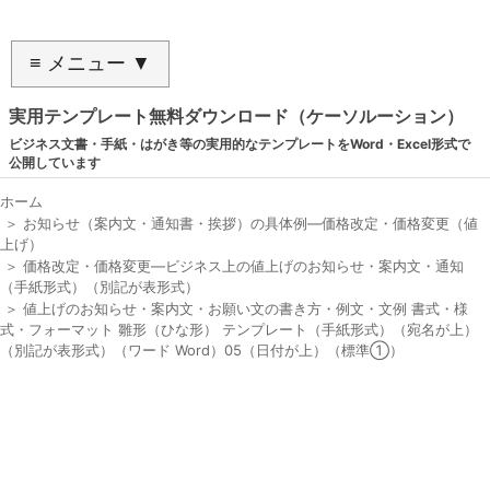
≡ メニュー ▼
実用テンプレート無料ダウンロード（ケーソルーション）
ビジネス文書・手紙・はがき等の実用的なテンプレートをWord・Excel形式で
公開しています
ホーム
＞
お知らせ（案内文・通知書・挨拶）の具体例―価格改定・価格変更（値
上げ）
＞
価格改定・価格変更―ビジネス上の値上げのお知らせ・案内文・通知
（手紙形式）（別記が表形式）
＞
値上げのお知らせ・案内文・お願い文の書き方・例文・文例 書式・様
式・フォーマット 雛形（ひな形） テンプレート（手紙形式）（宛名が上）
（別記が表形式）（ワード Word）05（日付が上）（標準①）