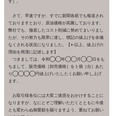
す］。
さて、早速ですが、すでに新聞各紙でも報道され
ておりますとおり、原油価格が高騰しております。
弊社でも、徹底したコスト削減に努めてまいりまし
たが、その努力も限界に達し、標記の値上げを余儀
なくされる状況になりました。【←以上、値上げの
理由を簡潔に記述します】
つきましては、令和◯◯年◯◯月◯◯日をも
ちまして、販売価格［卸売価格］を１個［台］あた
り◯◯◯◯円値上げいたしたくお願い申し上げ
ます。
お取引様各位には大変ご迷惑をおかけすることに
なりますが、なにとぞご理解いただくとともに今後
とも変わらぬ御愛顧を賜りますよう、重ねてお願い