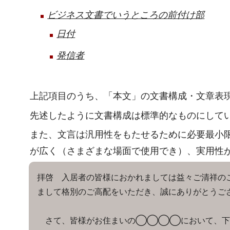
ビジネス文書でいうところの前付け部
日付
発信者
上記項目のうち、「本文」の文書構成・文章表
先述したように文書構成は標準的なものにして
また、文言は汎用性をもたせるために必要最小
が広く（さまざまな場面で使用でき）、実用性
拝啓 入居者の皆様におかれましては益々ご清祥の
まして格別のご高配をいただき、誠にありがとうご
さて、皆様がお住まいの◯◯◯◯において、下