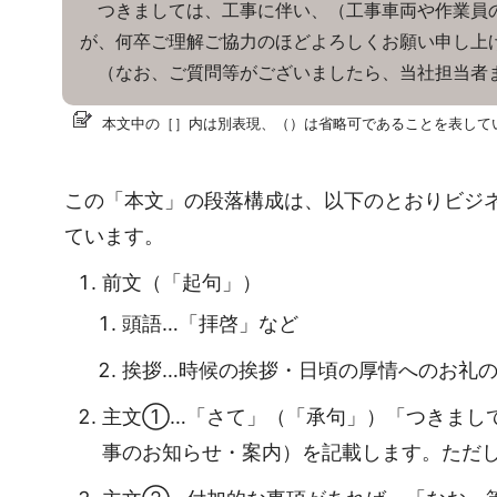
つきましては、工事に伴い、（工事車両や作業員の
が、何卒ご理解ご協力のほどよろしくお願い申し上
（なお、ご質問等がございましたら、当社担当者ま
本文中の［］内は別表現、（）は省略可であることを表して
この「本文」の段落構成は、以下のとおりビジ
ています。
前文（「起句」）
頭語…「拝啓」など
挨拶…時候の挨拶・日頃の厚情へのお礼
主文①…「さて」（「承句」）「つきまし
事のお知らせ・案内）を記載します。ただ