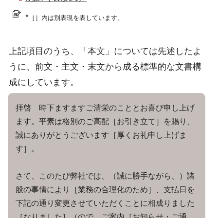
※
［］内は別表現を表しています。
上記項目のうち、「本文」については先述したよ
うに、前文・主文・末文から成る標準的な文書構
成にしています。
拝啓 時下ますますご清栄のこととお喜び申し上げ
ます。平素は格別のご高配［お引き立て］を賜り、
誠にありがとうございます［厚くお礼申し上げま
す］。
さて、このたび弊社では、（誠に勝手ながら、）諸
般の事情により［業務の合理化のため］、支払日を
下記の通り変更させていただくことに相成りました
［なりました］（ので、ご案内［お知らせ・ご通