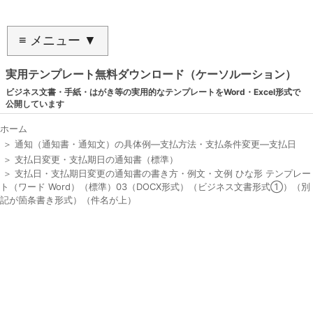
≡ メニュー ▼
実用テンプレート無料ダウンロード（ケーソルーション）
ビジネス文書・手紙・はがき等の実用的なテンプレートをWord・Excel形式で
公開しています
ホーム
＞
通知（通知書・通知文）の具体例―支払方法・支払条件変更―支払日
＞
支払日変更・支払期日の通知書（標準）
＞
支払日・支払期日変更の通知書の書き方・例文・文例 ひな形 テンプレー
ト（ワード Word）（標準）03（DOCX形式）（ビジネス文書形式①）（別
記が箇条書き形式）（件名が上）