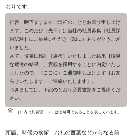
おりです。
拝啓 時下ますますご清祥のこととお喜び申し上げ
ます。このたび［先日］は当社の社員募集［社員採
用試験］にご応募いただき（誠に）ありがとうござ
いました。
さて、慎重に検討［選考］いたしました結果［慎重
な選考の結果］、貴殿を採用することに内定いたし
ましたので、（ここに）ご通知申し上げます［お知
らせいたします・ご連絡いたします］。
つきましては、下記のとおり必要書類をご提出くだ
さい。
［］内は別表現、（）は省略可であることを表しています。
頭語、時候の挨拶、お礼の言葉などからなる前